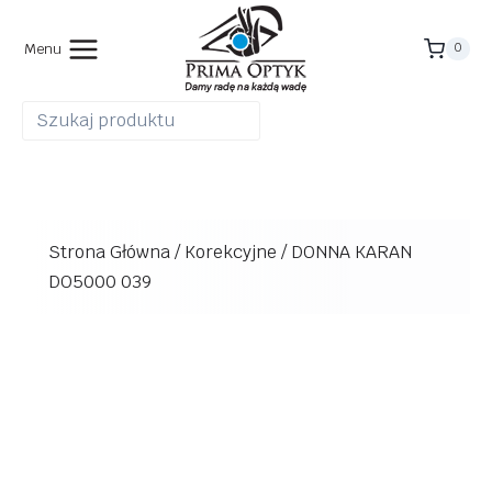
Przejdź
do
Menu
0
treści
Strona Główna
/
Korekcyjne
/
DONNA KARAN
DO5000 039