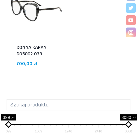
DONNA KARAN
DO5002 039
700,00
zł
399 zł
3080 zł
399
1069
1740
2410
3080