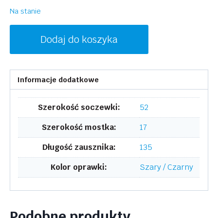
Na stanie
ilość
Dodaj do koszyka
DONNA
KARAN
DO5000
Informacje dodatkowe
039
Szerokość soczewki:
52
Szerokość mostka:
17
Długość zausznika:
135
Kolor oprawki:
Szary / Czarny
Podobne produkty