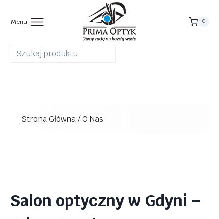
Przejdź
do
Menu
0
treści
Strona Główna
/
O Nas
Salon optyczny w Gdyni –