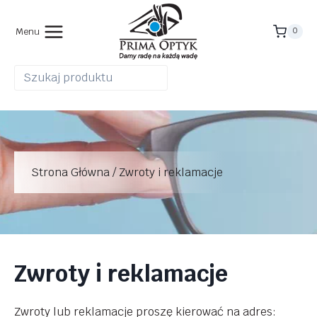
Przejdź
do
Menu
0
treści
Strona Główna
/
Zwroty i reklamacje
Zwroty i reklamacje
Zwroty lub reklamacje proszę kierować na adres: