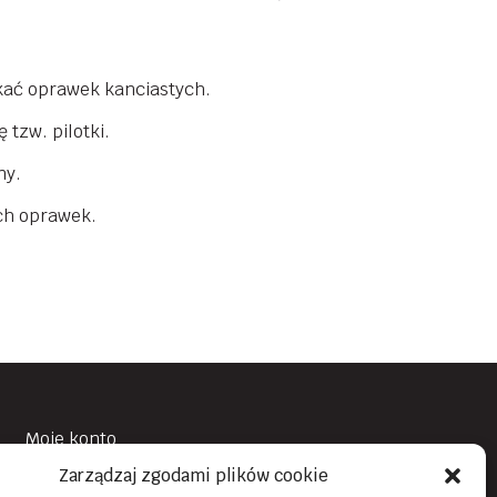
kać oprawek kanciastych.
tzw. pilotki.
ny.
ych oprawek.
Moje konto
Zarządzaj zgodami plików cookie
Obowiązek Informacyjny