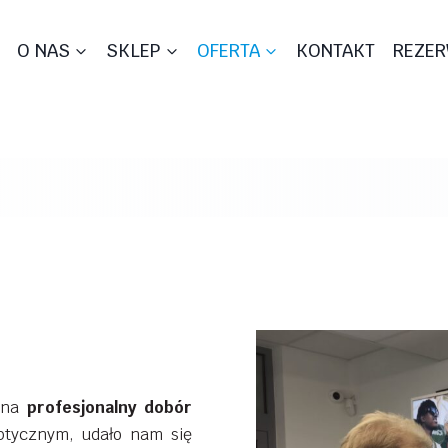
O NAS
SKLEP
OFERTA
KONTAKT
REZER
 na
profesjonalny dobór
ptycznym, udało nam się