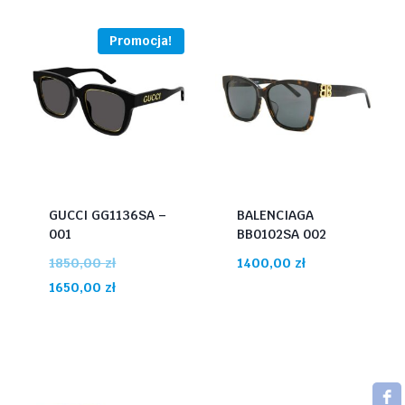
Promocja!
GUCCI GG1136SA –
BALENCIAGA
001
BB0102SA 002
Pierwotna
1850,00
zł
1400,00
zł
cena
Aktualna
1650,00
zł
wynosiła:
cena
1850,00 zł.
wynosi:
1650,00 zł.