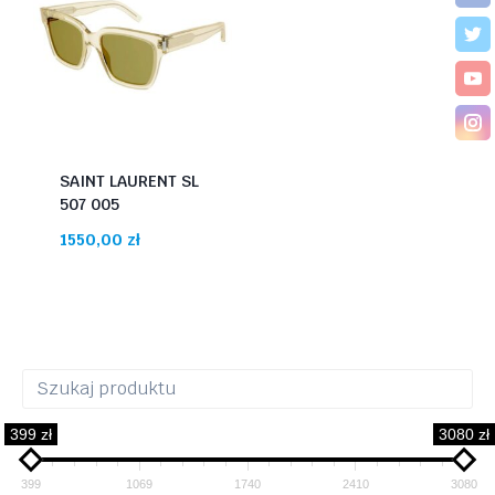
SAINT LAURENT SL
507 005
1550,00
zł
399 zł
3080 zł
399
1069
1740
2410
3080