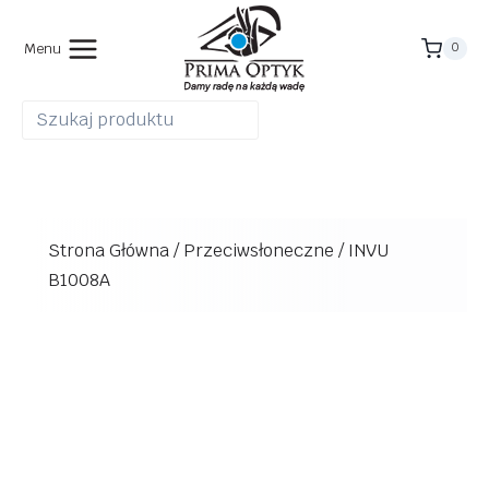
Przejdź
do
Menu
0
treści
Strona Główna
/
Przeciwsłoneczne
/
INVU
B1008A