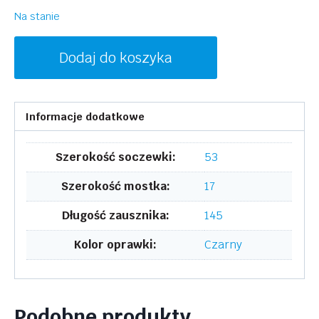
Na stanie
ilość
Dodaj do koszyka
INVU
B2204A
Informacje dodatkowe
Szerokość soczewki:
53
Szerokość mostka:
17
Długość zausznika:
145
Kolor oprawki:
Czarny
Podobne produkty