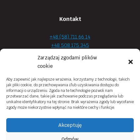
Kontakt
+48 (58) 711 66 14
+48 508 175 345
+48 720 870 590
Zarządzaj zgodami plików
prima.optyk@gmail.com
cookie
Aby zapewnić jak najlepsze wrażenia, korzystamy z technologii, takich
jak pliki cookie, do przechowywania i/lub uzyskiwania dostępu do
Moje konto
informacji o urządzeniu. Zgoda na te technologie pozwoli nam
przetwarzać dane, takie jak zachowanie podczas przeglądania lub
Obowiązek Informacyjny
unikalne identyfikatory na tej stronie. Brak wyrażenia zgody lub wycofanie
zgody może niekorzystnie wpłynąć na niektóre cechy i funkcje.
Polityka prywatności
Zwroty i reklamacje
Akceptuję
Regulamin sklepu online
Odmów