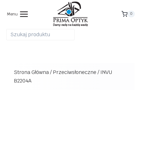
Przejdź
do
Menu
0
treści
Strona Główna
/
Przeciwsłoneczne
/
INVU
B2204A