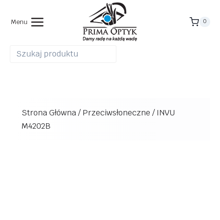
Przejdź
do
Menu
0
treści
Strona Główna
/
Przeciwsłoneczne
/
INVU
M4202B