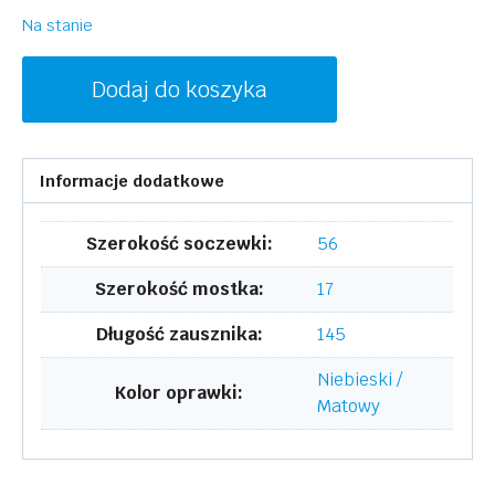
Na stanie
ilość
Dodaj do koszyka
INVU
M4202B
Informacje dodatkowe
Szerokość soczewki:
56
Szerokość mostka:
17
Długość zausznika:
145
Niebieski /
Kolor oprawki:
Matowy