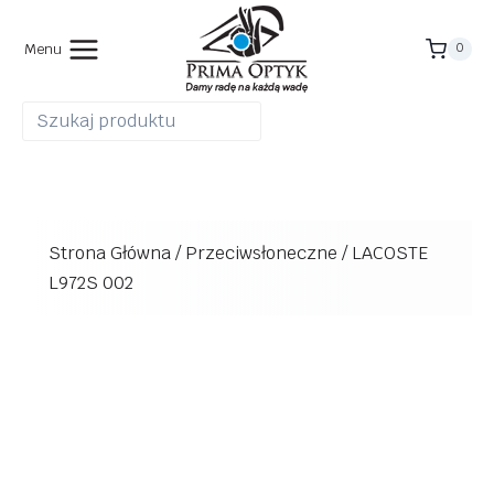
Przejdź
do
Menu
0
treści
Strona Główna
/
Przeciwsłoneczne
/
LACOSTE
L972S 002