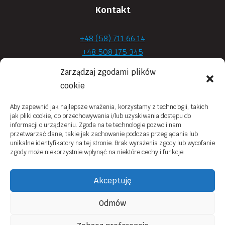
Kontakt
+48 (58) 711 66 14
+48 508 175 345
+48 720 870 590
Zarządzaj zgodami plików
prima.optyk@gmail.com
cookie
Aby zapewnić jak najlepsze wrażenia, korzystamy z technologii, takich
jak pliki cookie, do przechowywania i/lub uzyskiwania dostępu do
Moje konto
informacji o urządzeniu. Zgoda na te technologie pozwoli nam
przetwarzać dane, takie jak zachowanie podczas przeglądania lub
Obowiązek Informacyjny
unikalne identyfikatory na tej stronie. Brak wyrażenia zgody lub wycofanie
zgody może niekorzystnie wpłynąć na niektóre cechy i funkcje.
Polityka prywatności
Zwroty i reklamacje
Akceptuję
Regulamin sklepu online
Odmów
Kontakt