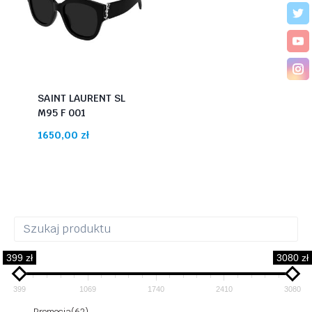
SAINT LAURENT SL
M95 F 001
1650,00
zł
399 zł
3080 zł
399
1069
1740
2410
3080
Promocja
(62)