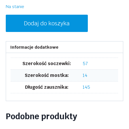
Na stanie
ilość
Dodaj do koszyka
LACOSTE
L972S
002
Informacje dodatkowe
Szerokość soczewki:
57
Szerokość mostka:
14
Długość zausznika:
145
Podobne produkty