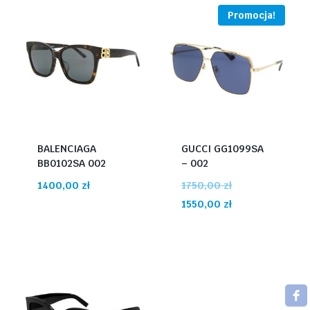
Promocja!
BALENCIAGA
GUCCI GG1099SA
BB0102SA 002
– 002
Pierwotna
1400,00
zł
1750,00
zł
cena
Aktualna
1550,00
zł
wynosiła:
cena
1750,00 zł.
wynosi:
1550,00 zł.