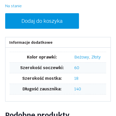
Na stanie
ilość
Dodaj do koszyka
LANVIN
LNV106S
715
Informacje dodatkowe
Kolor oprawki:
Beżowy
,
Złoty
Szerokość soczewki:
60
Szerokość mostka:
18
Długość zausznika:
140
Podobne produkty