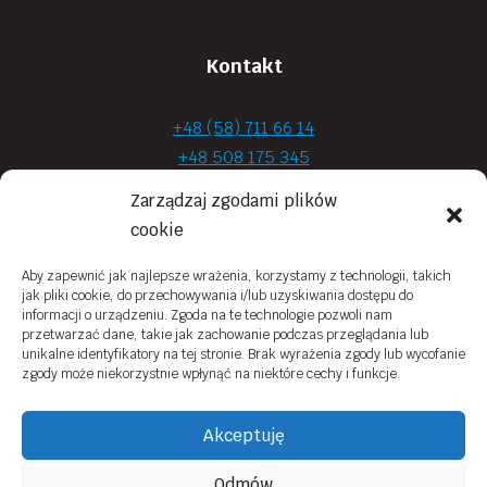
Kontakt
+48 (58) 711 66 14
+48 508 175 345
+48 720 870 590
Zarządzaj zgodami plików
prima.optyk@gmail.com
cookie
Aby zapewnić jak najlepsze wrażenia, korzystamy z technologii, takich
jak pliki cookie, do przechowywania i/lub uzyskiwania dostępu do
Moje konto
informacji o urządzeniu. Zgoda na te technologie pozwoli nam
przetwarzać dane, takie jak zachowanie podczas przeglądania lub
Obowiązek Informacyjny
unikalne identyfikatory na tej stronie. Brak wyrażenia zgody lub wycofanie
zgody może niekorzystnie wpłynąć na niektóre cechy i funkcje.
Polityka prywatności
Zwroty i reklamacje
Akceptuję
Regulamin sklepu online
Odmów