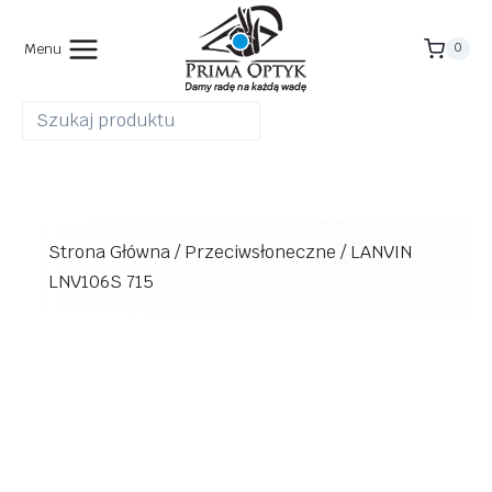
Przejdź
do
Menu
0
treści
Strona Główna
/
Przeciwsłoneczne
/
LANVIN
LNV106S 715