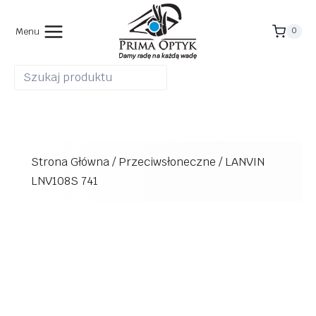
Przejdź
do
Menu
0
treści
Strona Główna
/
Przeciwsłoneczne
/
LANVIN
LNV108S 741