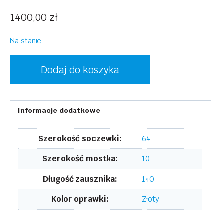
1400,00
zł
Na stanie
ilość
Dodaj do koszyka
LANVIN
LNV108S
741
Informacje dodatkowe
Szerokość soczewki:
64
Szerokość mostka:
10
Długość zausznika:
140
Kolor oprawki:
Złoty