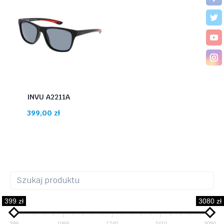
INVU A2211A
399,00
zł
399 zł
3080 zł
399
1069
1740
2410
3080