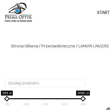
Przejdź
do
START
treści
Strona Główna
/
Przeciwsłoneczne
/
LANVIN LNV119S 
399 zł
3080 zł
399
1069
1740
2410
3080