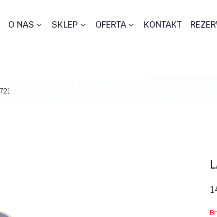
O NAS
SKLEP
OFERTA
KONTAKT
REZER
721
L
1
B