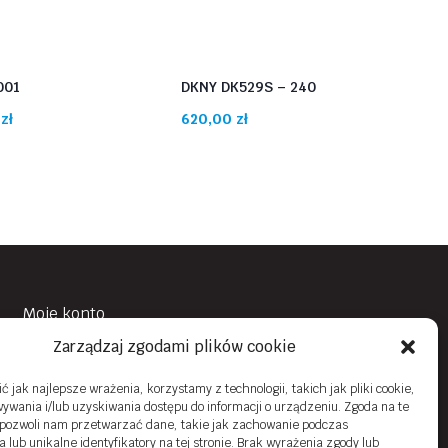
001
DKNY DK529S – 240
na
Aktualna
0
zł
620,00
zł
cena
:
wynosi:
zł.
1650,00 zł.
Moje konto
Zarządzaj zgodami plików cookie
Obowiązek Informacyjny
Polityka prywatności
 jak najlepsze wrażenia, korzystamy z technologii, takich jak pliki cookie,
ywania i/lub uzyskiwania dostępu do informacji o urządzeniu. Zgoda na te
Zwroty i reklamacje
 pozwoli nam przetwarzać dane, takie jak zachowanie podczas
 lub unikalne identyfikatory na tej stronie. Brak wyrażenia zgody lub