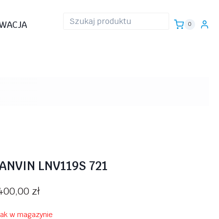
WACJA
0
ANVIN LNV119S 721
400,00
zł
rak w magazynie