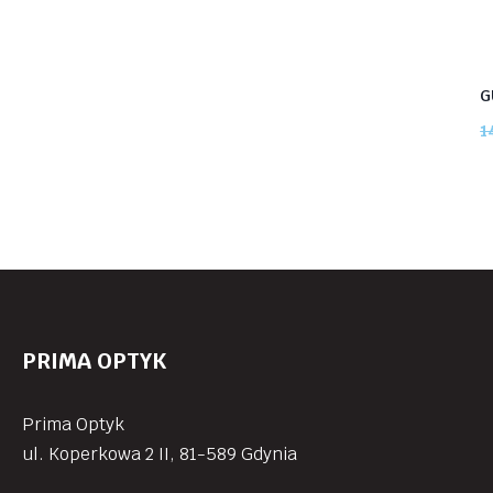
G
1
PRIMA OPTYK
Prima Optyk
ul. Koperkowa 2 II, 81-589 Gdynia