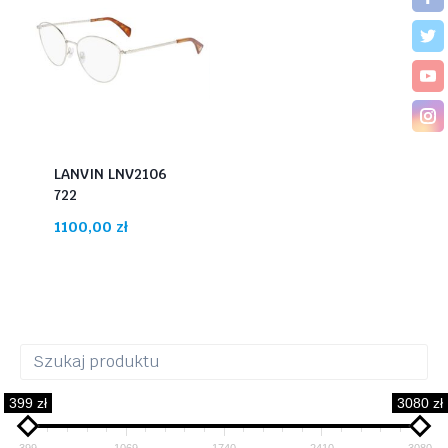
LANVIN LNV2106
722
1100,00
zł
399 zł
3080 zł
399
1069
1740
2410
3080