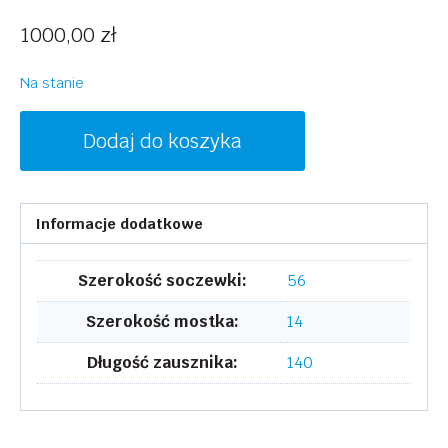
1000,00
zł
Na stanie
ilość
Dodaj do koszyka
LANVIN
LNV2605
001
Informacje dodatkowe
Szerokość soczewki:
56
Szerokość mostka:
14
Długość zausznika:
140