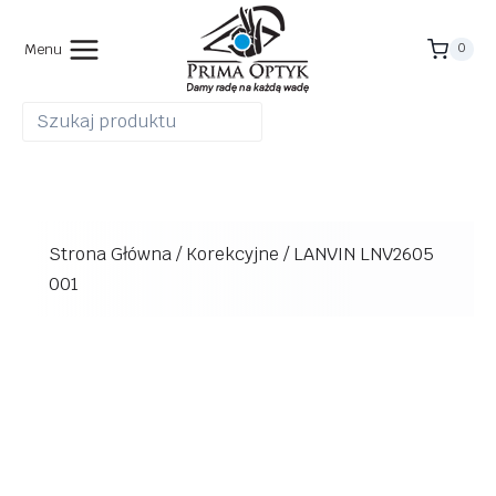
Przejdź
do
Menu
0
treści
Strona Główna
/
Korekcyjne
/
LANVIN LNV2605
001