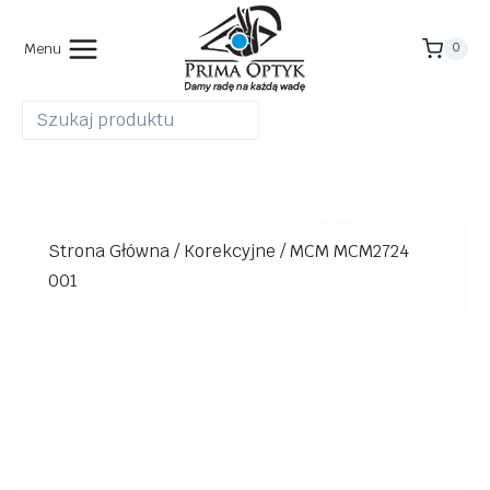
Przejdź
do
Menu
0
treści
Strona Główna
/
Korekcyjne
/
MCM MCM2724
001