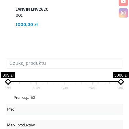
LANVIN LNV2620
001
1000,00
zł
399 zł
3080 zł
399
1069
1740
2410
3080
Promocja
(62)