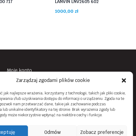
0 717
LANVIN LNV2605 602
1000,00
zł
Moje konto
Zarządzaj zgodami plików cookie
Obowiązek Informacyjny
Polityka prywatności
 jak najlepsze wrażenia, korzystamy z technologii, takich jak pliki cookie,
ywania i/lub uzyskiwania dostępu do informacji o urządzeniu. Zgoda na te
Zwroty i reklamacje
 pozwoli nam przetwarzać dane, takie jak zachowanie podczas
 lub unikalne identyfikatory na tej stronie. Brak wyrażenia zgody lub
Regulamin sklepu online
gody może niekorzystnie wpłynąć na niektóre cechy i funkcje.
Kontakt
eptuję
Odmów
Zobacz preferencje