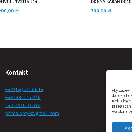
ANVIN LNV2114 214
DONNA KARAN DO100
200,00
zł
700,00
zł
Kontakt
+48 (58) 711 66 14
Aby zapewnić
do przechow
+48 508 175 345
technologie
+48 720 870 590
przeglądania
wycofanie z
prima.optyk@gmail.com
Akc