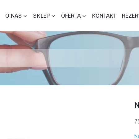
O NAS
SKLEP
OFERTA
KONTAKT
REZER
N
7
Na