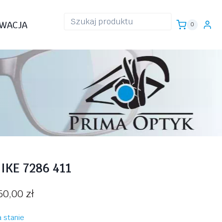
WACJA
0
IKE 7286 411
50,00
zł
 stanie