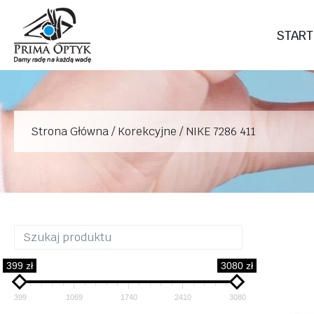
Przejdź
do
START
treści
Strona Główna
/
Korekcyjne
/
NIKE 7286 411
399 zł
3080 zł
399
1069
1740
2410
3080