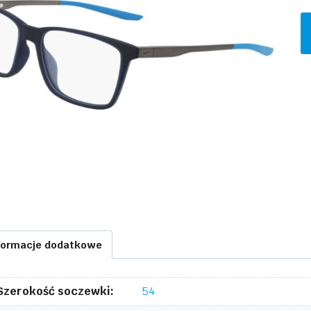
il
N
7
41
formacje dodatkowe
Szerokość soczewki:
54