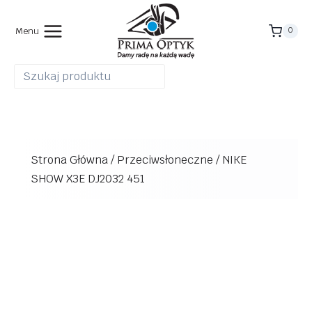
Przejdź
do
Menu
0
treści
Strona Główna
/
Przeciwsłoneczne
/
NIKE
SHOW X3E DJ2032 451