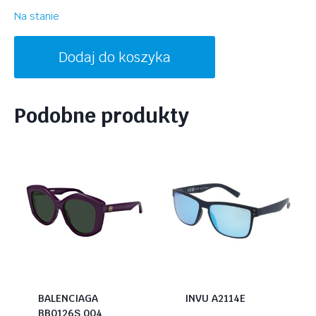
Na stanie
ilość
Dodaj do koszyka
NIKE
SHOW
X3E
Podobne produkty
DJ2032
451
BALENCIAGA
INVU A2114E
BB0126S 004