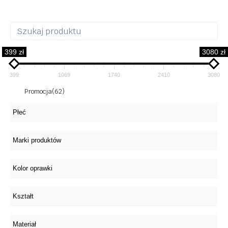
399 zł
3080 zł
399
1069
1740
2410
3080
Promocja
(62)