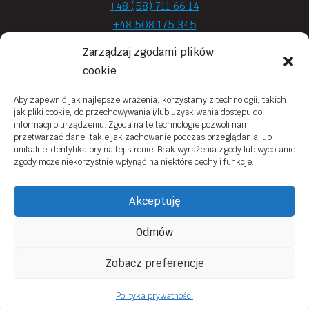
+48 (58) 711 66 14
+48 508 175 345
+48 720 870 590
Zarządzaj zgodami plików
prima.optyk@gmail.com
cookie
Aby zapewnić jak najlepsze wrażenia, korzystamy z technologii, takich
jak pliki cookie, do przechowywania i/lub uzyskiwania dostępu do
Moje konto
informacji o urządzeniu. Zgoda na te technologie pozwoli nam
przetwarzać dane, takie jak zachowanie podczas przeglądania lub
Obowiązek Informacyjny
unikalne identyfikatory na tej stronie. Brak wyrażenia zgody lub wycofanie
zgody może niekorzystnie wpłynąć na niektóre cechy i funkcje.
Polityka prywatności
Zwroty i reklamacje
Akceptuję
Regulamin sklepu online
Odmów
Kontakt
Zobacz preferencje
© 2026 Prima Optyk Wykonanie
Tassel
Polityka prywatności