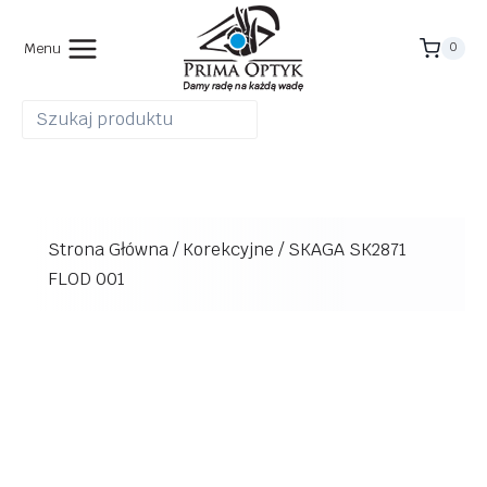
Przejdź
do
Menu
0
treści
Strona Główna
/
Korekcyjne
/
SKAGA SK2871
FLOD 001