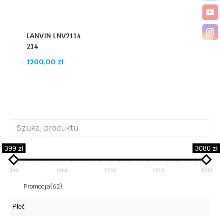
LANVIN LNV2114
214
1200,00
zł
399 zł
3080 zł
399
1069
1740
2410
3080
Promocja
(62)