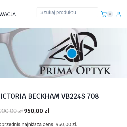
WACJA
0
ICTORIA BECKHAM VB224S 708
Pierwotna
Aktualna
900,00
zł
950,00
zł
cena
cena
oprzednia najniższa cena:
950,00
zł
.
wynosiła:
wynosi: