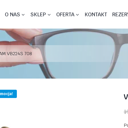
O NAS
SKLEP
OFERTA
KONTAKT
REZER
AM VB224S 708
mocja!
V
1
P