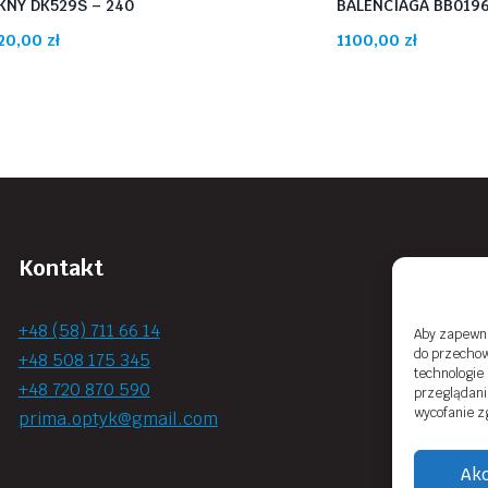
KNY DK529S – 240
BALENCIAGA BB019
20,00
zł
1100,00
zł
Kontakt
+48 (58) 711 66 14
Aby zapewnić
do przechow
+48 508 175 345
technologie
+48 720 870 590
przeglądania
wycofanie z
prima.optyk@gmail.com
Akc