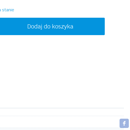
1900,00 zł.
950,00 zł.
 stanie
ość
Dodaj do koszyka
ICTORIA
ECKHAM
B224S
08