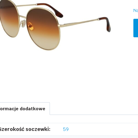
Na
il
V
B
V
7
formacje dodatkowe
Szerokość soczewki:
59