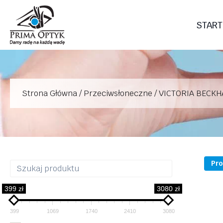
Przejdź
do
START
treści
Strona Główna
/
Przeciwsłoneczne
/
VICTORIA BECKH
Pro
399 zł
3080 zł
399
1069
1740
2410
3080