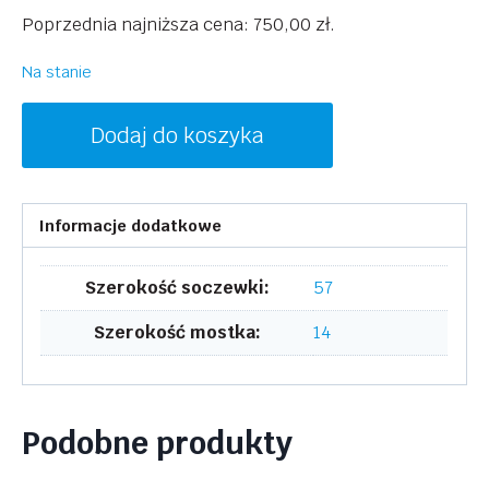
cena
cena
Poprzednia najniższa cena:
750,00
zł
.
wynosiła:
wynosi:
1500,00 zł.
750,00 zł.
Na stanie
ilość
Dodaj do koszyka
VICTORIA
BECKHAM
VB639S
Informacje dodatkowe
001
Szerokość soczewki:
57
Szerokość mostka:
14
Podobne produkty