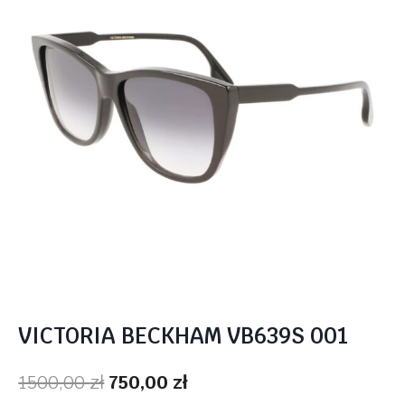
VICTORIA BECKHAM VB639S 001
Pierwotna
Aktualna
1500,00
zł
750,00
zł