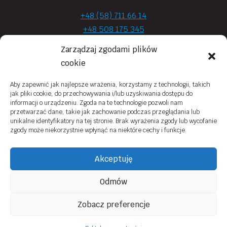
+48 (58) 711 66 14
+48 508 175 345
+48 720 870 590
Zarządzaj zgodami plików
prima.optyk@gmail.com
cookie
Aby zapewnić jak najlepsze wrażenia, korzystamy z technologii, takich
jak pliki cookie, do przechowywania i/lub uzyskiwania dostępu do
Moje konto
informacji o urządzeniu. Zgoda na te technologie pozwoli nam
przetwarzać dane, takie jak zachowanie podczas przeglądania lub
Obowiązek Informacyjny
unikalne identyfikatory na tej stronie. Brak wyrażenia zgody lub wycofanie
zgody może niekorzystnie wpłynąć na niektóre cechy i funkcje.
Polityka prywatności
Zwroty i reklamacje
Akceptuję
Regulamin sklepu online
Odmów
Kontakt
Zobacz preferencje