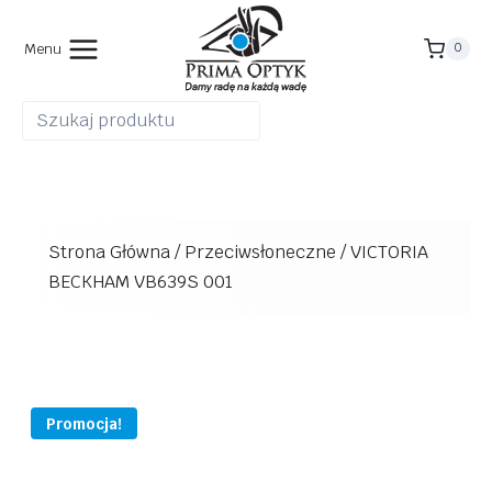
Przejdź
do
Menu
0
treści
Strona Główna
/
Przeciwsłoneczne
/
VICTORIA
BECKHAM VB639S 001
Promocja!