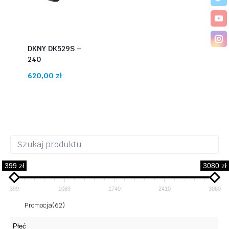
DKNY DK529S –
240
620,00
zł
399 zł
3080 zł
399
1069
1740
2410
3080
Promocja
(62)