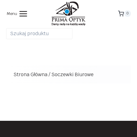
Przejdź
do
Menu
0
treści
Strona Główna
/
Soczewki Biurowe