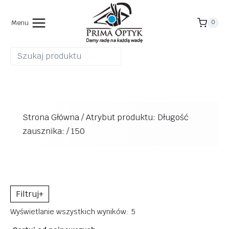
Przejdź
do
Menu
0
treści
Strona Główna
/
Atrybut produktu: Długość
zausznika:
/
150
+
Posortowane
Wyświetlanie wszystkich wyników: 5
według