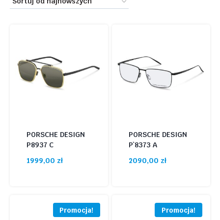
1100 zł
2090 zł
najnowszych
1100
1348
1595
1843
2090
Promocja
(2)
PORSCHE DESIGN
PORSCHE DESIGN
P8937 C
P`8373 A
1999,00
zł
2090,00
zł
Promocja!
Promocja!