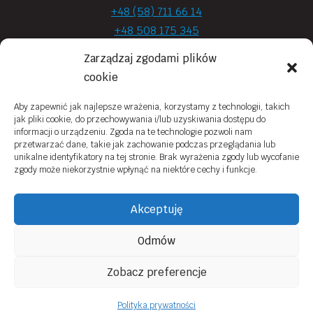
+48 (58) 711 66 14
+48 508 175 345
+48 720 870 590
Zarządzaj zgodami plików
prima.optyk@gmail.com
cookie
Aby zapewnić jak najlepsze wrażenia, korzystamy z technologii, takich
jak pliki cookie, do przechowywania i/lub uzyskiwania dostępu do
Moje konto
informacji o urządzeniu. Zgoda na te technologie pozwoli nam
przetwarzać dane, takie jak zachowanie podczas przeglądania lub
Obowiązek Informacyjny
unikalne identyfikatory na tej stronie. Brak wyrażenia zgody lub wycofanie
zgody może niekorzystnie wpłynąć na niektóre cechy i funkcje.
Polityka prywatności
Zwroty i reklamacje
Akceptuję
Regulamin sklepu online
Odmów
Kontakt
Zobacz preferencje
© 2026 Prima Optyk Wykonanie
Tassel
Polityka prywatności