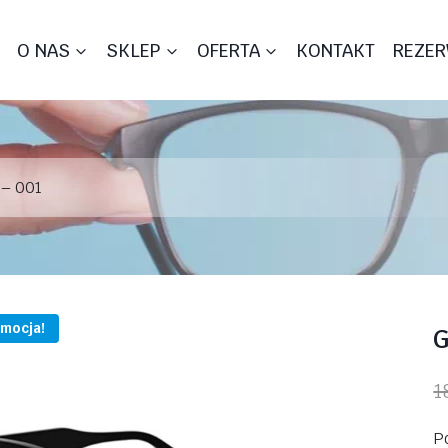
O NAS
SKLEP
OFERTA
KONTAKT
REZER
– 001
mocja!
G
1
P