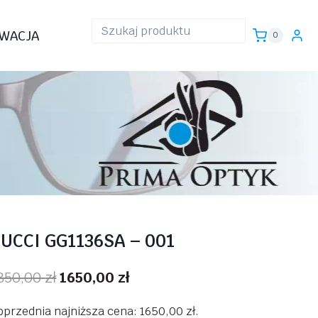
WACJA
0
UCCI GG1136SA – 001
Pierwotna
Aktualna
850,00
zł
1650,00
zł
cena
cena
oprzednia najniższa cena:
1650,00
zł
.
wynosiła:
wynosi: