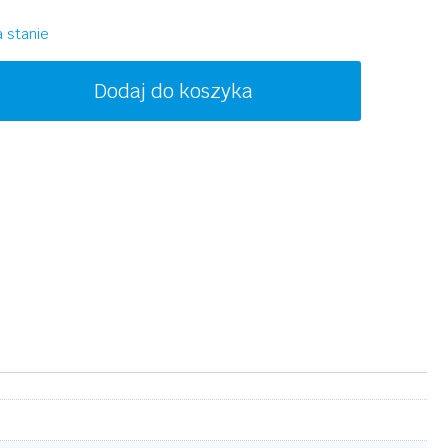
1850,00 zł.
1650,00 zł.
 stanie
ość
Dodaj do koszyka
UCCI
G1136SA
01