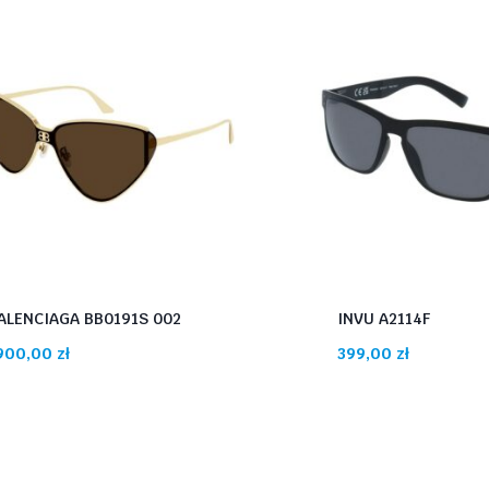
ALENCIAGA BB0191S 002
INVU A2114F
900,00
zł
399,00
zł