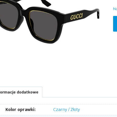
Na
il
G
G
-
0
formacje dodatkowe
Kolor oprawki:
Czarny / Złoty