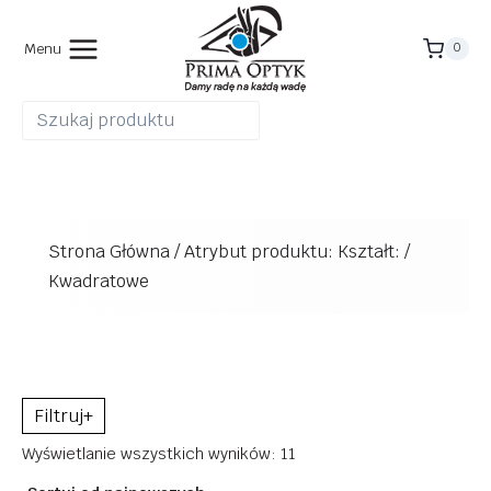
Przejdź
do
Menu
0
treści
Strona Główna
/
Atrybut produktu: Kształt:
/
Kwadratowe
+
Posortowane
Wyświetlanie wszystkich wyników: 11
według