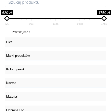
620 zł
1750 zł
620
903
1185
1468
1750
Promocja
(5)