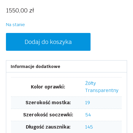
1550,00
zł
Na stanie
ilość
Dodaj do koszyka
SAINT
LAURENT
SL
Informacje dodatkowe
507
005
Żółty
Kolor oprawki:
Transparentny
Szerokość mostka:
19
Szerokość soczewki:
54
Długość zausznika:
145