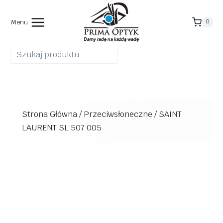
Przejdź
do
Menu
0
treści
Strona Główna
/
Przeciwsłoneczne
/
SAINT
LAURENT SL 507 005