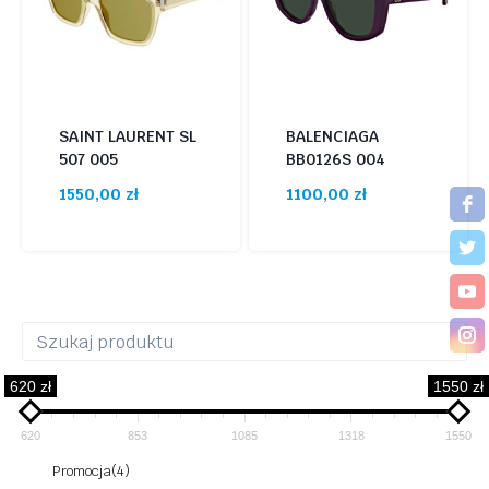
SAINT LAURENT SL
BALENCIAGA
507 005
BB0126S 004
1550,00
zł
1100,00
zł
620 zł
1550 zł
620
853
1085
1318
1550
Promocja
(4)