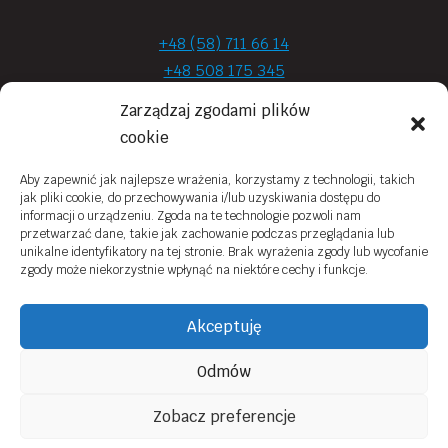
+48 (58) 711 66 14
+48 508 175 345
+48 720 870 590
Zarządzaj zgodami plików
prima.optyk@gmail.com
cookie
Aby zapewnić jak najlepsze wrażenia, korzystamy z technologii, takich
jak pliki cookie, do przechowywania i/lub uzyskiwania dostępu do
Moje konto
informacji o urządzeniu. Zgoda na te technologie pozwoli nam
przetwarzać dane, takie jak zachowanie podczas przeglądania lub
Obowiązek Informacyjny
unikalne identyfikatory na tej stronie. Brak wyrażenia zgody lub wycofanie
zgody może niekorzystnie wpłynąć na niektóre cechy i funkcje.
Polityka prywatności
Zwroty i reklamacje
Akceptuję
Regulamin sklepu online
Odmów
Kontakt
Zobacz preferencje