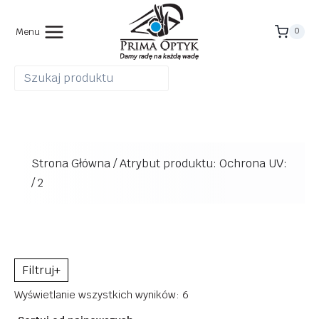
Przejdź
do
Menu
0
treści
Strona Główna
/
Atrybut produktu: Ochrona UV:
/
2
+
Posortowane
Wyświetlanie wszystkich wyników: 6
według