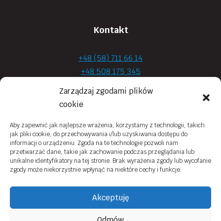
Kontakt
+48 (58) 711 66 14
+48 508 175 345
+48 720 870 590
Zarządzaj zgodami plików
prima.optyk@gmail.com
cookie
Aby zapewnić jak najlepsze wrażenia, korzystamy z technologii, takich
jak pliki cookie, do przechowywania i/lub uzyskiwania dostępu do
Moje konto
informacji o urządzeniu. Zgoda na te technologie pozwoli nam
przetwarzać dane, takie jak zachowanie podczas przeglądania lub
Obowiązek Informacyjny
unikalne identyfikatory na tej stronie. Brak wyrażenia zgody lub wycofanie
zgody może niekorzystnie wpłynąć na niektóre cechy i funkcje.
Polityka prywatności
Zwroty i reklamacje
Akceptuję
Regulamin sklepu online
Odmów