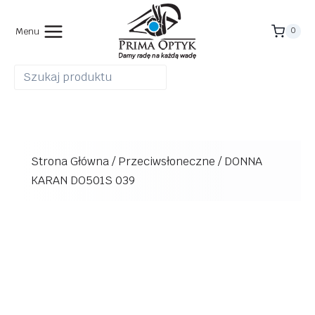
Przejdź
do
Menu
0
treści
Strona Główna
/
Przeciwsłoneczne
/
DONNA
KARAN DO501S 039