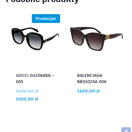
Promocja!
GUCCI GG1068SA –
BALENCIAGA
001
BB0102SA 006
Pierwotna
1400,00
zł
1400,00
zł
Aktualna
cena
1200,00
zł
cena
wynosiła:
wynosi:
1400,00 zł.
1200,00 zł.