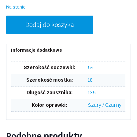
Na stanie
ilość
Dodaj do koszyka
DONNA
KARAN
DO501S
Informacje dodatkowe
039
Szerokość soczewki:
54
Szerokość mostka:
18
Długość zausznika:
135
Kolor oprawki:
Szary / Czarny
Podobne produkty