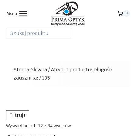
Przejdź
do
Menu
0
treści
Strona Główna
/
Atrybut produktu: Długość
zausznika:
/
135
+
Posortowane
Wyświetlanie 1–12 z 34 wyników
według