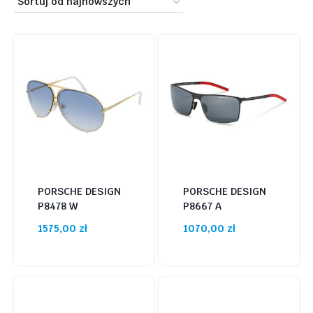
500 zł
1599 zł
najnowszych
500
775
1050
1324
1599
PORSCHE DESIGN
PORSCHE DESIGN
P8478 W
P8667 A
1575,00
zł
1070,00
zł