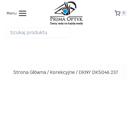
Przejdź
do
Menu
0
treści
Strona Główna
/
Korekcyjne
/
DKNY DK5046 237