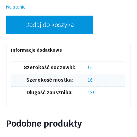
Na stanie
ilość
Dodaj do koszyka
DKNY
DK5046
237
Informacje dodatkowe
Szerokość soczewki:
51
Szerokość mostka:
16
Długość zausznika:
135
Podobne produkty