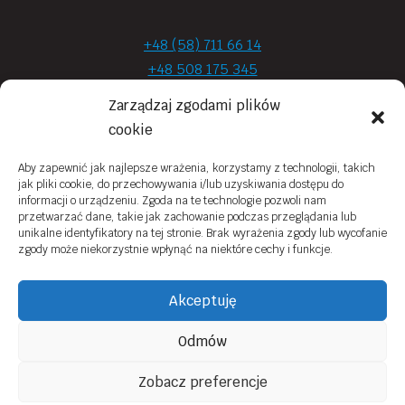
+48 (58) 711 66 14
+48 508 175 345
+48 720 870 590
Zarządzaj zgodami plików
prima.optyk@gmail.com
cookie
Aby zapewnić jak najlepsze wrażenia, korzystamy z technologii, takich
jak pliki cookie, do przechowywania i/lub uzyskiwania dostępu do
Moje konto
informacji o urządzeniu. Zgoda na te technologie pozwoli nam
przetwarzać dane, takie jak zachowanie podczas przeglądania lub
Obowiązek Informacyjny
unikalne identyfikatory na tej stronie. Brak wyrażenia zgody lub wycofanie
zgody może niekorzystnie wpłynąć na niektóre cechy i funkcje.
Polityka prywatności
Zwroty i reklamacje
Akceptuję
Regulamin sklepu online
Odmów
Kontakt
Zobacz preferencje