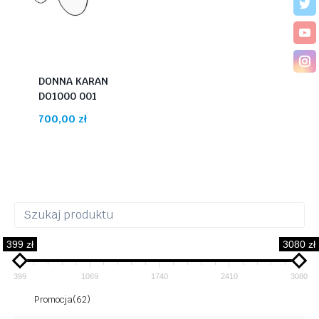
DONNA KARAN
DO1000 001
700,00
zł
399 zł
3080 zł
399
1069
1740
2410
3080
Promocja
(62)