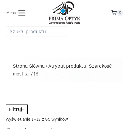
Przejdź
do
Menu
0
treści
Strona Główna
/
Atrybut produktu: Szerokość
mostka:
/
16
+
Posortowane
Wyświetlanie 1–12 z 86 wyników
według