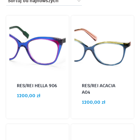
399 zł
2150 zł
najnowszych
399
837
1275
1712
2150
Promocja
(11)
RES/REI HELLA 906
RES/REI ACACIA
A04
1200,00
zł
1200,00
zł