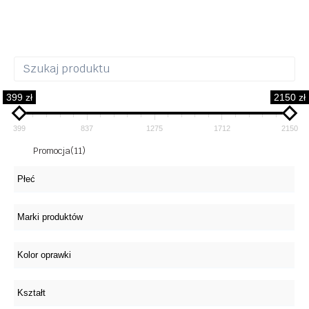
399 zł
2150 zł
399
837
1275
1712
2150
Promocja
(11)