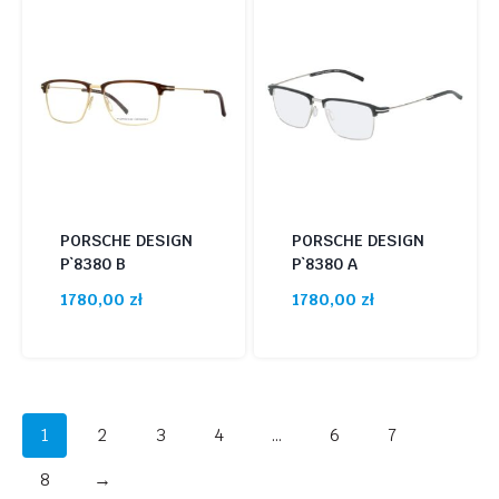
PORSCHE DESIGN
PORSCHE DESIGN
P`8380 B
P`8380 A
1780,00
zł
1780,00
zł
1
2
3
4
…
6
7
8
→