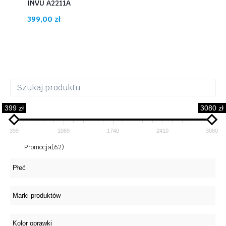
INVU A2211A
399,00
zł
399 zł
3080 zł
399
1069
1740
2410
3080
Promocja
(62)