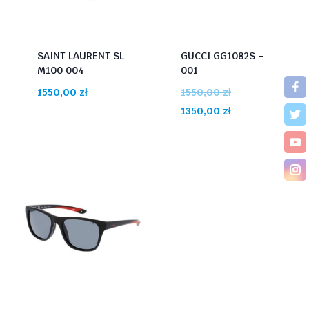
SAINT LAURENT SL
GUCCI GG1082S –
M100 004
001
Pierwotna
1550,00
zł
1550,00
zł
cena
Aktualna
1350,00
zł
wynosiła:
cena
1550,00 zł.
wynosi:
1350,00 zł.