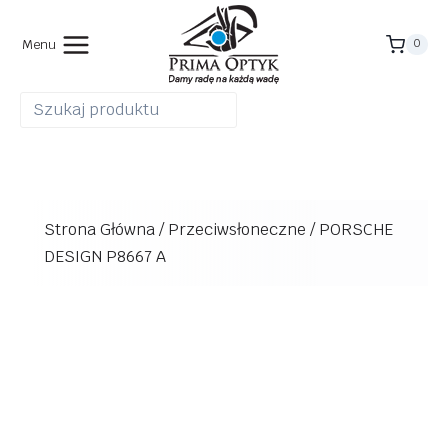
Przejdź
do
Menu
0
treści
Strona Główna
/
Przeciwsłoneczne
/
PORSCHE
DESIGN P8667 A