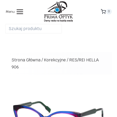
Przejdź
do
Menu
0
treści
Strona Główna
/
Korekcyjne
/
RES/REI HELLA
906