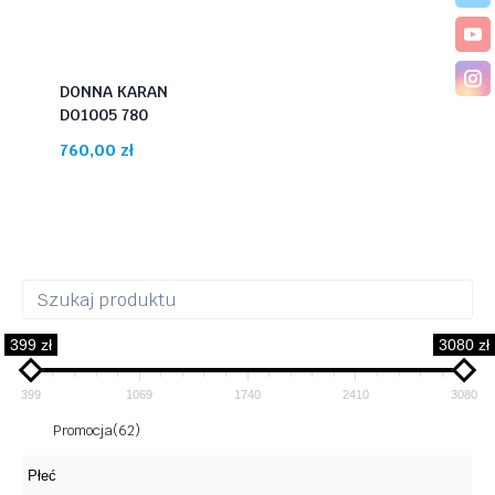
DONNA KARAN
DO1005 780
760,00
zł
399 zł
3080 zł
399
1069
1740
2410
3080
Promocja
(62)