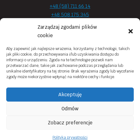
+48 (58) 711 66 14
+48 508 175 345
+48 720 870 590
Zarządzaj zgodami plików
prima.optyk@gmail.com
cookie
Aby zapewnić jak najlepsze wrażenia, korzystamy z technologii, takich
jak pliki cookie, do przechowywania i/lub uzyskiwania dostępu do
Moje konto
informacji o urządzeniu. Zgoda na te technologie pozwoli nam
przetwarzać dane, takie jak zachowanie podczas przeglądania lub
Obowiązek Informacyjny
unikalne identyfikatory na tej stronie. Brak wyrażenia zgody lub wycofanie
zgody może niekorzystnie wpłynąć na niektóre cechy i funkcje.
Polityka prywatności
Zwroty i reklamacje
Akceptuję
Regulamin sklepu online
Odmów
Kontakt
Zobacz preferencje
© 2026 Prima Optyk Wykonanie
Tassel
Polityka prywatności