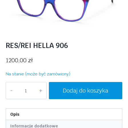
RES/REI HELLA 906
1200,00
zł
Na stanie (może być zamówiony)
ilość
Dodaj do koszyka
RES/REI
HELLA
906
Opis
Informacje dodatkowe