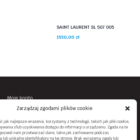
SAINT LAURENT SL 507 005
1550,00
zł
Moje konto
Zarządzaj zgodami plików cookie
Obowiązek Informacyjny
Polityka prywatności
 jak najlepsze wrażenia, korzystamy z technologii, takich jak pliki cookie,
ywania i/lub uzyskiwania dostępu do informacji o urządzeniu. Zgoda na te
Zwroty i reklamacje
 pozwoli nam przetwarzać dane, takie jak zachowanie podczas
 lub unikalne identyfikatory na tej stronie. Brak wyrażenia zgody lub