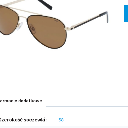
il
I
B
formacje dodatkowe
Szerokość soczewki:
58