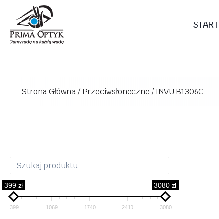
Przejdź
do
START
treści
Strona Główna
/
Przeciwsłoneczne
/
INVU B1306C
399 zł
3080 zł
399
1069
1740
2410
3080