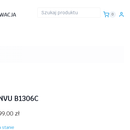
WACJA
0
NVU B1306C
99,00
zł
 stanie