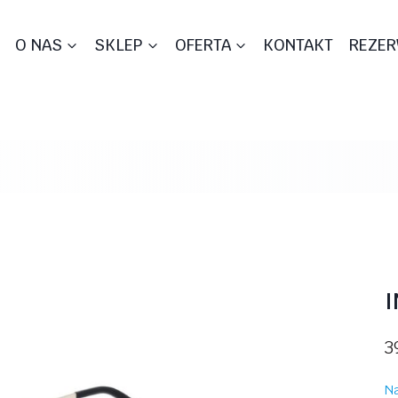
O NAS
SKLEP
OFERTA
KONTAKT
REZER
I
3
Na