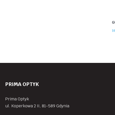
G
1
PRIMA OPTYK
Prima Optyk
ul. Koperkowa 2 II, 81-589 Gdynia