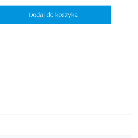
ość
Dodaj do koszyka
NVU
1306C