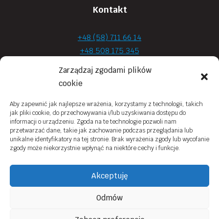
Kontakt
+48 (58) 711 66 14
+48 508 175 345
+48 720 870 590
Zarządzaj zgodami plików
prima.optyk@gmail.com
cookie
Aby zapewnić jak najlepsze wrażenia, korzystamy z technologii, takich
jak pliki cookie, do przechowywania i/lub uzyskiwania dostępu do
Moje konto
informacji o urządzeniu. Zgoda na te technologie pozwoli nam
przetwarzać dane, takie jak zachowanie podczas przeglądania lub
Obowiązek Informacyjny
unikalne identyfikatory na tej stronie. Brak wyrażenia zgody lub wycofanie
zgody może niekorzystnie wpłynąć na niektóre cechy i funkcje.
Polityka prywatności
Zwroty i reklamacje
Akceptuję
Regulamin sklepu online
Odmów
Kontakt