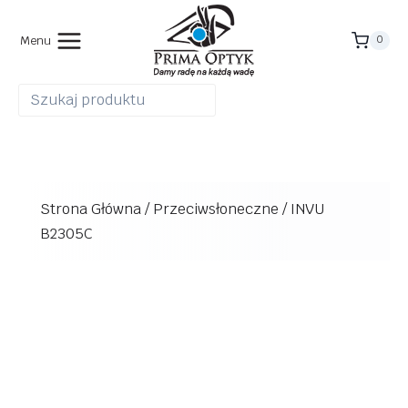
Przejdź
do
Menu
0
treści
Strona Główna
/
Przeciwsłoneczne
/
INVU
B2305C