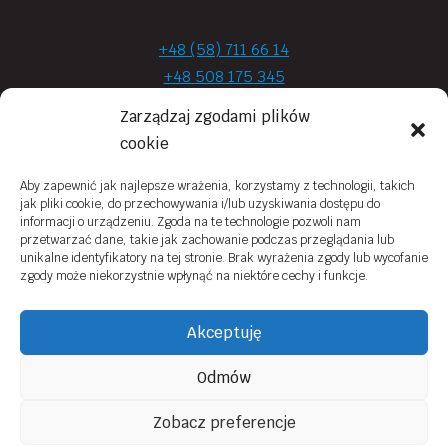
+48 (58) 711 66 14
+48 508 175 345
+48 720 870 590
Zarządzaj zgodami plików
prima.optyk@gmail.com
cookie
Aby zapewnić jak najlepsze wrażenia, korzystamy z technologii, takich
jak pliki cookie, do przechowywania i/lub uzyskiwania dostępu do
Moje konto
informacji o urządzeniu. Zgoda na te technologie pozwoli nam
przetwarzać dane, takie jak zachowanie podczas przeglądania lub
Obowiązek Informacyjny
unikalne identyfikatory na tej stronie. Brak wyrażenia zgody lub wycofanie
zgody może niekorzystnie wpłynąć na niektóre cechy i funkcje.
Polityka prywatności
Zwroty i reklamacje
Akceptuję
Regulamin sklepu online
Odmów
Kontakt
Zobacz preferencje