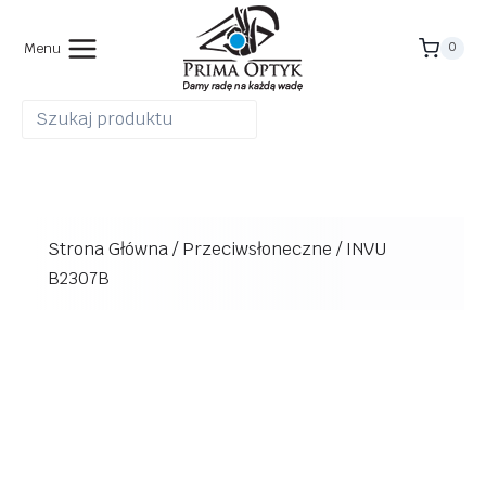
Przejdź
do
Menu
0
treści
Strona Główna
/
Przeciwsłoneczne
/
INVU
B2307B