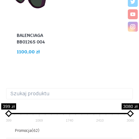
BALENCIAGA
BB0126S 004
1100,00
zł
399 zł
3080 zł
399
1069
1740
2410
3080
Promocja
(62)