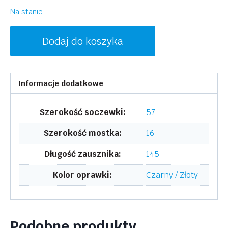
Na stanie
ilość
Dodaj do koszyka
INVU
B2329A
Informacje dodatkowe
Szerokość soczewki:
57
Szerokość mostka:
16
Długość zausznika:
145
Kolor oprawki:
Czarny / Złoty
Podobne produkty