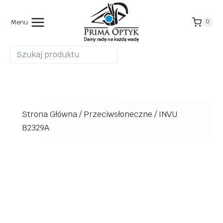
Przejdź
do
Menu
0
treści
Strona Główna
/
Przeciwsłoneczne
/
INVU
B2329A