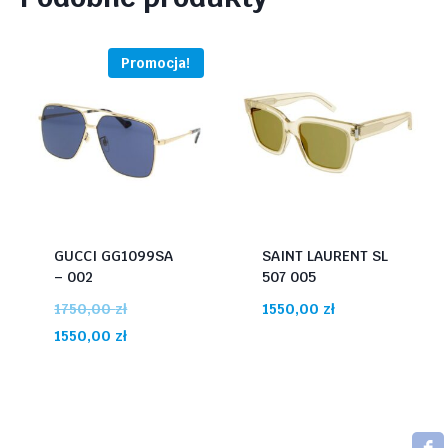
Promocja!
GUCCI GG1099SA
SAINT LAURENT SL
– 002
507 005
Pierwotna
1750,00
zł
1550,00
zł
cena
Aktualna
1550,00
zł
wynosiła:
cena
1750,00 zł.
wynosi:
1550,00 zł.