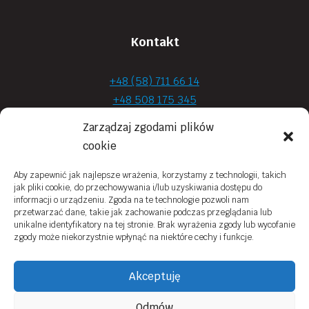
Kontakt
+48 (58) 711 66 14
+48 508 175 345
+48 720 870 590
Zarządzaj zgodami plików
prima.optyk@gmail.com
cookie
Aby zapewnić jak najlepsze wrażenia, korzystamy z technologii, takich
jak pliki cookie, do przechowywania i/lub uzyskiwania dostępu do
Moje konto
informacji o urządzeniu. Zgoda na te technologie pozwoli nam
przetwarzać dane, takie jak zachowanie podczas przeglądania lub
Obowiązek Informacyjny
unikalne identyfikatory na tej stronie. Brak wyrażenia zgody lub wycofanie
zgody może niekorzystnie wpłynąć na niektóre cechy i funkcje.
Polityka prywatności
Zwroty i reklamacje
Akceptuję
Regulamin sklepu online
Odmów