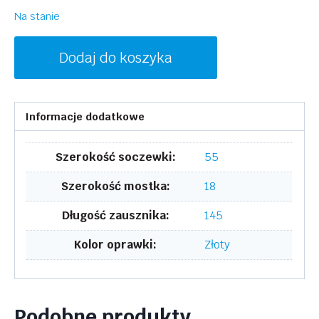
Na stanie
ilość
Dodaj do koszyka
INVU
B2334B
Informacje dodatkowe
Szerokość soczewki:
55
Szerokość mostka:
18
Długość zausznika:
145
Kolor oprawki:
Złoty
Podobne produkty