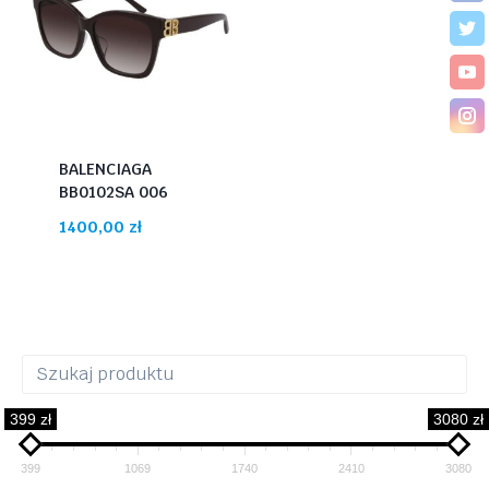
BALENCIAGA
BB0102SA 006
1400,00
zł
399 zł
3080 zł
399
1069
1740
2410
3080