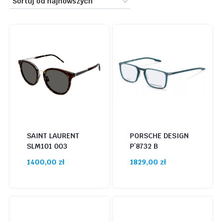
399 zł
1929 zł
najnowszych
399
782
1164
1547
1929
Promocja
(10)
SAINT LAURENT
PORSCHE DESIGN
SLM101 003
P`8732 B
1400,00
zł
1829,00
zł