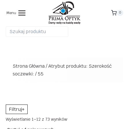
Przejdź
do
Menu
0
treści
Strona Główna
/
Atrybut produktu: Szerokość
soczewki:
/
55
+
Posortowane
Wyświetlanie 1–12 z 73 wyników
według