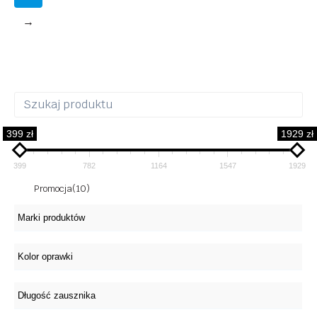
→
399 zł
1929 zł
399
782
1164
1547
1929
Promocja
(10)