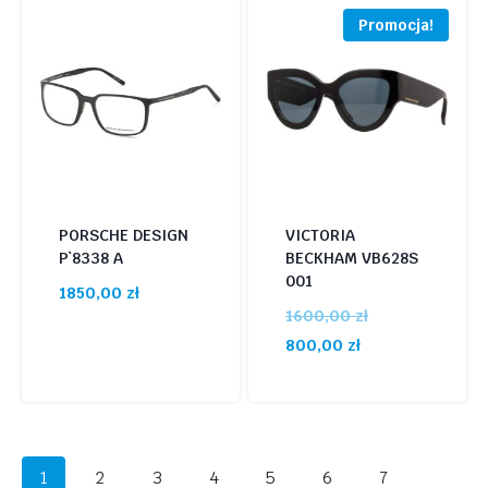
Promocja!
PORSCHE DESIGN
VICTORIA
P`8338 A
BECKHAM VB628S
001
1850,00
zł
Pierwotna
1600,00
zł
Aktualna
cena
800,00
zł
cena
wynosiła:
wynosi:
1600,00 zł.
800,00 zł.
1
2
3
4
5
6
7