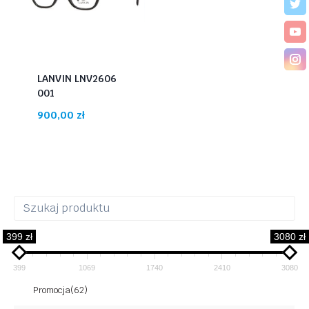
LANVIN LNV2606
001
900,00
zł
399 zł
3080 zł
399
1069
1740
2410
3080
Promocja
(62)