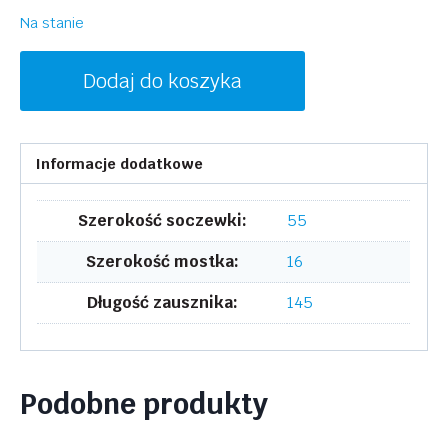
Na stanie
ilość
Dodaj do koszyka
PORSCHE
DESIGN
P`8380
Informacje dodatkowe
B
Szerokość soczewki:
55
Szerokość mostka:
16
Długość zausznika:
145
Podobne produkty