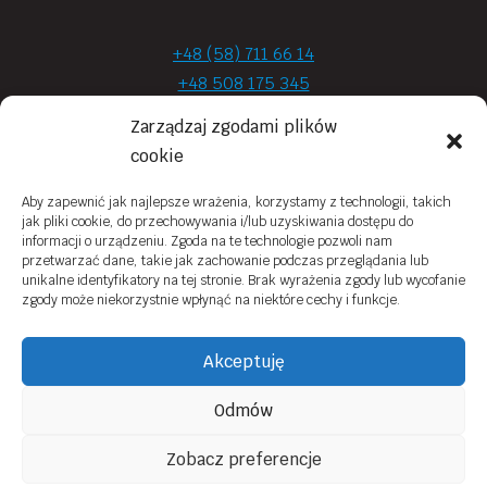
+48 (58) 711 66 14
+48 508 175 345
+48 720 870 590
Zarządzaj zgodami plików
prima.optyk@gmail.com
cookie
Aby zapewnić jak najlepsze wrażenia, korzystamy z technologii, takich
jak pliki cookie, do przechowywania i/lub uzyskiwania dostępu do
Moje konto
informacji o urządzeniu. Zgoda na te technologie pozwoli nam
przetwarzać dane, takie jak zachowanie podczas przeglądania lub
Obowiązek Informacyjny
unikalne identyfikatory na tej stronie. Brak wyrażenia zgody lub wycofanie
zgody może niekorzystnie wpłynąć na niektóre cechy i funkcje.
Polityka prywatności
Zwroty i reklamacje
Akceptuję
Regulamin sklepu online
Odmów
Kontakt
Zobacz preferencje