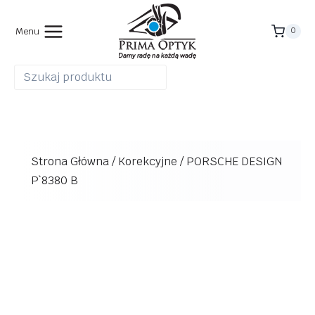
Przejdź
do
Menu
0
treści
Strona Główna
/
Korekcyjne
/
PORSCHE DESIGN
P`8380 B