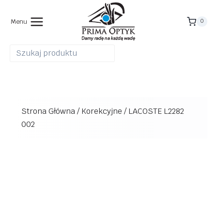
Przejdź
do
Menu
0
treści
Strona Główna
/
Korekcyjne
/
LACOSTE L2282
002