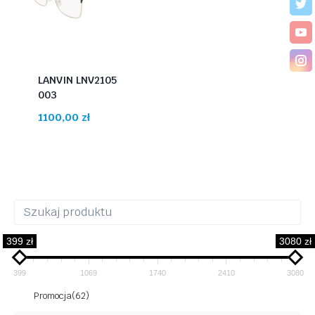
LANVIN LNV2105
003
1100,00
zł
399 zł
3080 zł
399
1069
1740
2410
3080
Promocja
(62)