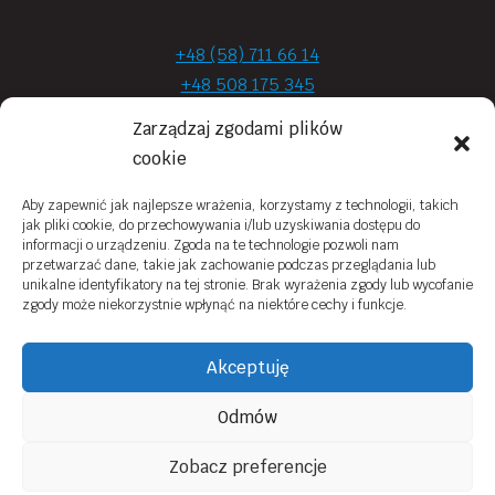
+48 (58) 711 66 14
+48 508 175 345
+48 720 870 590
Zarządzaj zgodami plików
prima.optyk@gmail.com
cookie
Aby zapewnić jak najlepsze wrażenia, korzystamy z technologii, takich
jak pliki cookie, do przechowywania i/lub uzyskiwania dostępu do
Moje konto
informacji o urządzeniu. Zgoda na te technologie pozwoli nam
przetwarzać dane, takie jak zachowanie podczas przeglądania lub
Obowiązek Informacyjny
unikalne identyfikatory na tej stronie. Brak wyrażenia zgody lub wycofanie
zgody może niekorzystnie wpłynąć na niektóre cechy i funkcje.
Polityka prywatności
Zwroty i reklamacje
Akceptuję
Regulamin sklepu online
Odmów
Kontakt
Zobacz preferencje