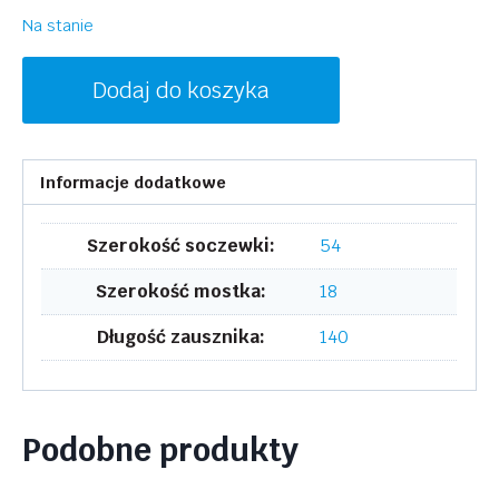
Na stanie
ilość
Dodaj do koszyka
LACOSTE
L2282
002
Informacje dodatkowe
Szerokość soczewki:
54
Szerokość mostka:
18
Długość zausznika:
140
Podobne produkty