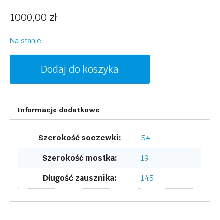
1000,00
zł
Na stanie
ilość
Dodaj do koszyka
LANVIN
LNV2612
001
Informacje dodatkowe
Szerokość soczewki:
54
Szerokość mostka:
19
Długość zausznika:
145