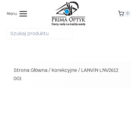
Przejdź
do
Menu
0
treści
Strona Główna
/
Korekcyjne
/
LANVIN LNV2612
001