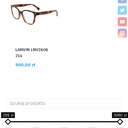
LANVIN LNV2606
214
900,00
zł
399 zł
3080 zł
399
1069
1740
2410
3080