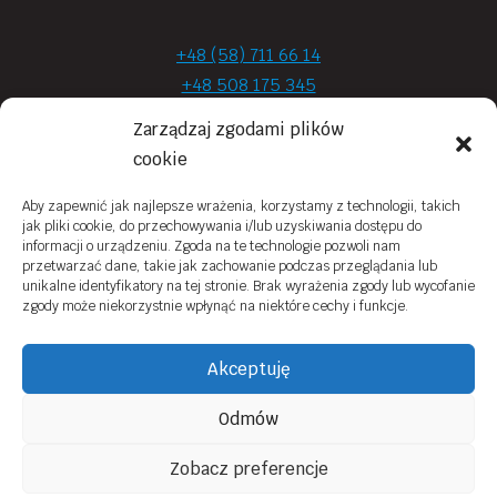
+48 (58) 711 66 14
+48 508 175 345
+48 720 870 590
Zarządzaj zgodami plików
prima.optyk@gmail.com
cookie
Aby zapewnić jak najlepsze wrażenia, korzystamy z technologii, takich
jak pliki cookie, do przechowywania i/lub uzyskiwania dostępu do
Moje konto
informacji o urządzeniu. Zgoda na te technologie pozwoli nam
przetwarzać dane, takie jak zachowanie podczas przeglądania lub
Obowiązek Informacyjny
unikalne identyfikatory na tej stronie. Brak wyrażenia zgody lub wycofanie
zgody może niekorzystnie wpłynąć na niektóre cechy i funkcje.
Polityka prywatności
Zwroty i reklamacje
Akceptuję
Regulamin sklepu online
Odmów
Kontakt
Zobacz preferencje