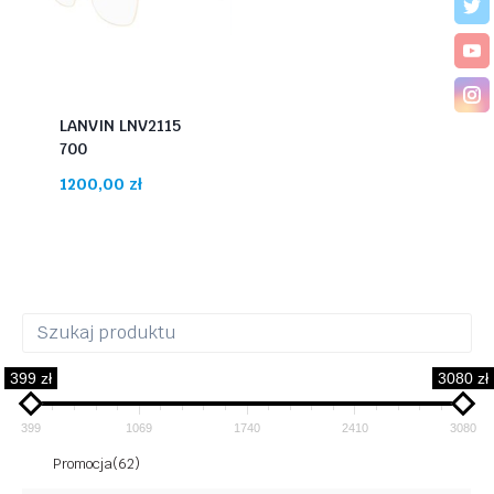
LANVIN LNV2115
700
1200,00
zł
399 zł
3080 zł
399
1069
1740
2410
3080
Promocja
(62)