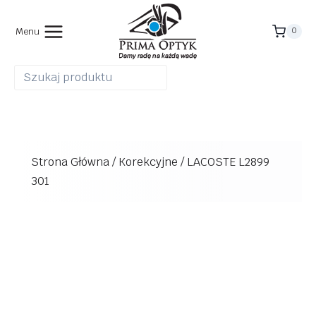
Przejdź
do
Menu
0
treści
Strona Główna
/
Korekcyjne
/
LACOSTE L2899
301