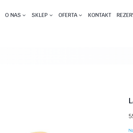
O NAS
SKLEP
OFERTA
KONTAKT
REZER
L
5
Na