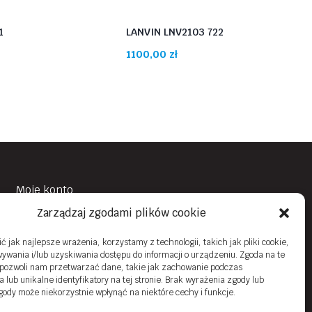
1
LANVIN LNV2103 722
1100,00
zł
Moje konto
Zarządzaj zgodami plików cookie
Obowiązek Informacyjny
Polityka prywatności
 jak najlepsze wrażenia, korzystamy z technologii, takich jak pliki cookie,
ywania i/lub uzyskiwania dostępu do informacji o urządzeniu. Zgoda na te
Zwroty i reklamacje
 pozwoli nam przetwarzać dane, takie jak zachowanie podczas
 lub unikalne identyfikatory na tej stronie. Brak wyrażenia zgody lub
Regulamin sklepu online
gody może niekorzystnie wpłynąć na niektóre cechy i funkcje.