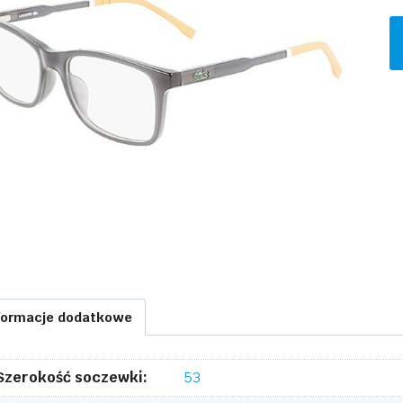
il
L
L
0
formacje dodatkowe
Szerokość soczewki:
53