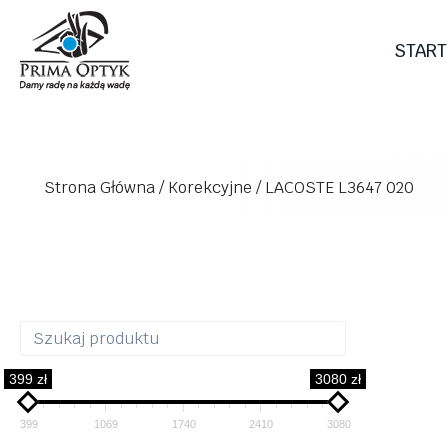
Przejdź
do
START
treści
Strona Główna
/
Korekcyjne
/
LACOSTE L3647 020
399 zł
3080 zł
399
1069
1740
2410
3080