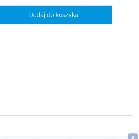
ość
Dodaj do koszyka
ACOSTE
3647
20