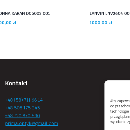
ONNA KARAN DO5002 001
LANVIN LNV2604 00
00,00
zł
1000,00
zł
Kontakt
+48 (58) 711 66 14
Aby zapewnić
do przechow
+48 508 175 345
technologie
+48 720 870 590
przeglądania
wycofanie z
prima.optyk@gmail.com