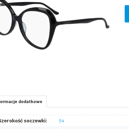
il
D
K
D
0
formacje dodatkowe
Szerokość soczewki:
54