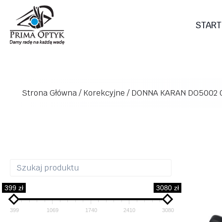
Przejdź
do
START
treści
Strona Główna
/
Korekcyjne
/
DONNA KARAN DO5002 
399 zł
3080 zł
399
1069
1740
2410
3080