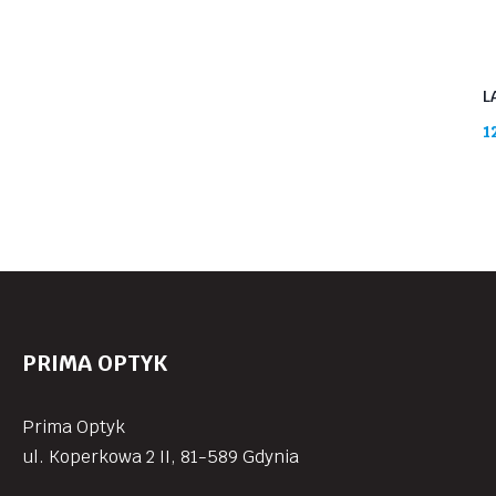
L
1
PRIMA OPTYK
Prima Optyk
ul. Koperkowa 2 II, 81-589 Gdynia