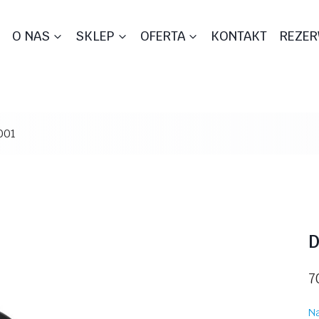
O NAS
SKLEP
OFERTA
KONTAKT
REZER
001
D
7
Na