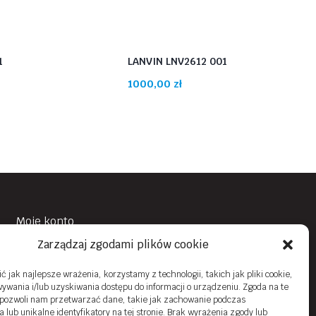
1
LANVIN LNV2612 001
1000,00
zł
Moje konto
Zarządzaj zgodami plików cookie
Obowiązek Informacyjny
Polityka prywatności
 jak najlepsze wrażenia, korzystamy z technologii, takich jak pliki cookie,
ywania i/lub uzyskiwania dostępu do informacji o urządzeniu. Zgoda na te
Zwroty i reklamacje
 pozwoli nam przetwarzać dane, takie jak zachowanie podczas
 lub unikalne identyfikatory na tej stronie. Brak wyrażenia zgody lub