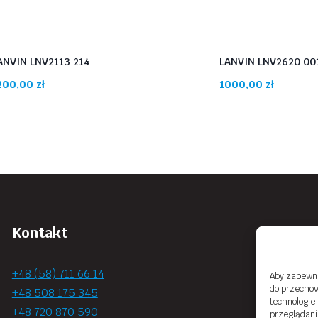
ANVIN LNV2113 214
LANVIN LNV2620 00
200,00
zł
1000,00
zł
Kontakt
+48 (58) 711 66 14
Aby zapewnić
do przechow
+48 508 175 345
technologie
+48 720 870 590
przeglądania