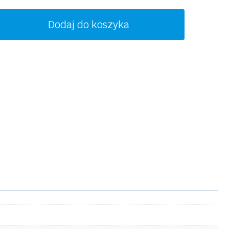
ość
Dodaj do koszyka
ONNA
ARAN
O5002
01