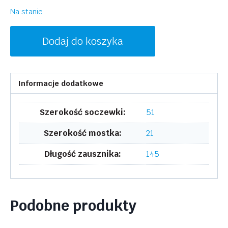
Na stanie
ilość
Dodaj do koszyka
LACOSTE
L968S
002
Informacje dodatkowe
Szerokość soczewki:
51
Szerokość mostka:
21
Długość zausznika:
145
Podobne produkty