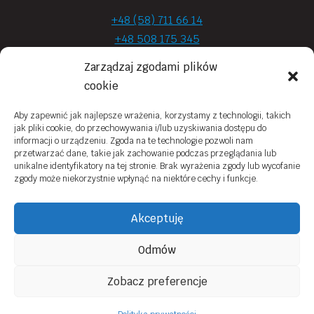
+48 (58) 711 66 14
+48 508 175 345
+48 720 870 590
Zarządzaj zgodami plików
prima.optyk@gmail.com
cookie
Aby zapewnić jak najlepsze wrażenia, korzystamy z technologii, takich
jak pliki cookie, do przechowywania i/lub uzyskiwania dostępu do
Moje konto
informacji o urządzeniu. Zgoda na te technologie pozwoli nam
przetwarzać dane, takie jak zachowanie podczas przeglądania lub
Obowiązek Informacyjny
unikalne identyfikatory na tej stronie. Brak wyrażenia zgody lub wycofanie
zgody może niekorzystnie wpłynąć na niektóre cechy i funkcje.
Polityka prywatności
Zwroty i reklamacje
Akceptuję
Regulamin sklepu online
Odmów
Kontakt
Zobacz preferencje