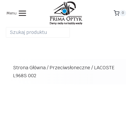
Przejdź
do
Menu
0
treści
Strona Główna
/
Przeciwsłoneczne
/
LACOSTE
L968S 002