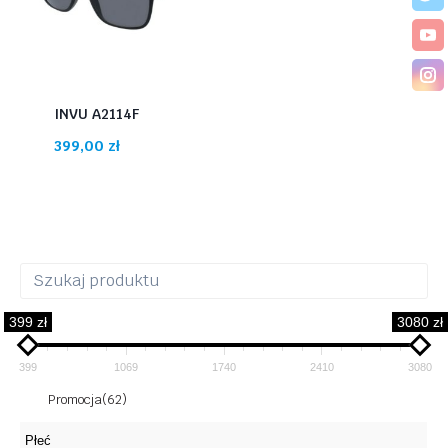
INVU A2114F
399,00
zł
399 zł
3080 zł
399
1069
1740
2410
3080
Promocja
(62)