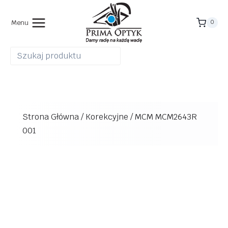
Przejdź
do
Menu
0
treści
Strona Główna
/
Korekcyjne
/
MCM MCM2643R
001