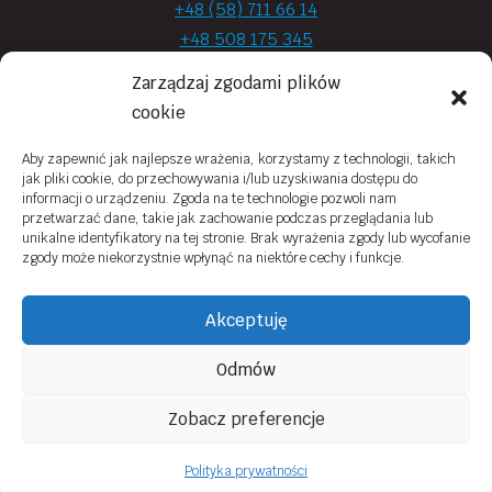
+48 (58) 711 66 14
+48 508 175 345
+48 720 870 590
Zarządzaj zgodami plików
prima.optyk@gmail.com
cookie
Aby zapewnić jak najlepsze wrażenia, korzystamy z technologii, takich
jak pliki cookie, do przechowywania i/lub uzyskiwania dostępu do
Moje konto
informacji o urządzeniu. Zgoda na te technologie pozwoli nam
przetwarzać dane, takie jak zachowanie podczas przeglądania lub
Obowiązek Informacyjny
unikalne identyfikatory na tej stronie. Brak wyrażenia zgody lub wycofanie
zgody może niekorzystnie wpłynąć na niektóre cechy i funkcje.
Polityka prywatności
Zwroty i reklamacje
Akceptuję
Regulamin sklepu online
Odmów
Kontakt
Zobacz preferencje
© 2026 Prima Optyk Wykonanie
Tassel
Polityka prywatności