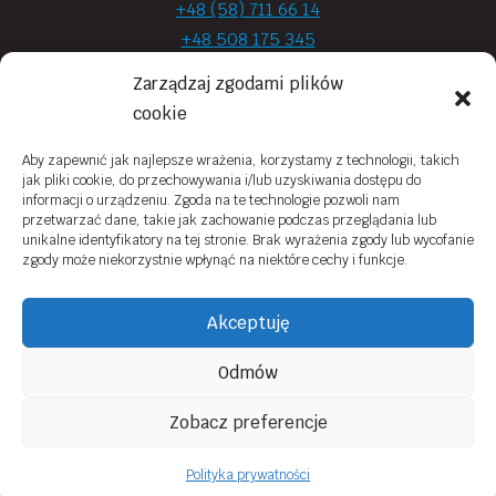
+48 (58) 711 66 14
+48 508 175 345
+48 720 870 590
Zarządzaj zgodami plików
prima.optyk@gmail.com
cookie
Aby zapewnić jak najlepsze wrażenia, korzystamy z technologii, takich
jak pliki cookie, do przechowywania i/lub uzyskiwania dostępu do
Moje konto
informacji o urządzeniu. Zgoda na te technologie pozwoli nam
przetwarzać dane, takie jak zachowanie podczas przeglądania lub
Obowiązek Informacyjny
unikalne identyfikatory na tej stronie. Brak wyrażenia zgody lub wycofanie
zgody może niekorzystnie wpłynąć na niektóre cechy i funkcje.
Polityka prywatności
Zwroty i reklamacje
Akceptuję
Regulamin sklepu online
Odmów
Kontakt
Zobacz preferencje
© 2026 Prima Optyk Wykonanie
Tassel
Polityka prywatności