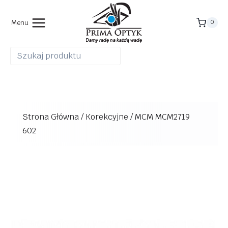
Przejdź
do
Menu
0
treści
Strona Główna
/
Korekcyjne
/
MCM MCM2719
602