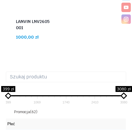
LANVIN LNV2605
001
1000,00
zł
399 zł
3080 zł
399
1069
1740
2410
3080
Promocja
(62)