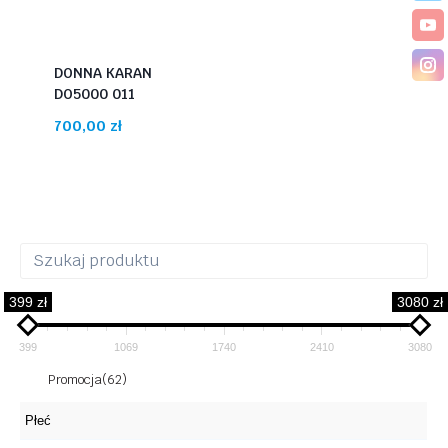
DONNA KARAN
DO5000 011
700,00
zł
399 zł
3080 zł
399
1069
1740
2410
3080
Promocja
(62)