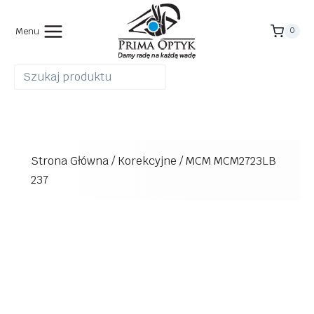
Przejdź
do
Menu
0
treści
Strona Główna
/
Korekcyjne
/
MCM MCM2723LB
237