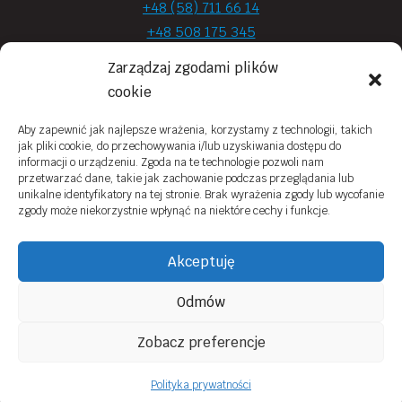
+48 (58) 711 66 14
+48 508 175 345
+48 720 870 590
Zarządzaj zgodami plików
prima.optyk@gmail.com
cookie
Aby zapewnić jak najlepsze wrażenia, korzystamy z technologii, takich
jak pliki cookie, do przechowywania i/lub uzyskiwania dostępu do
Moje konto
informacji o urządzeniu. Zgoda na te technologie pozwoli nam
przetwarzać dane, takie jak zachowanie podczas przeglądania lub
Obowiązek Informacyjny
unikalne identyfikatory na tej stronie. Brak wyrażenia zgody lub wycofanie
zgody może niekorzystnie wpłynąć na niektóre cechy i funkcje.
Polityka prywatności
Zwroty i reklamacje
Akceptuję
Regulamin sklepu online
Odmów
Kontakt
Zobacz preferencje
© 2026 Prima Optyk Wykonanie
Tassel
Polityka prywatności