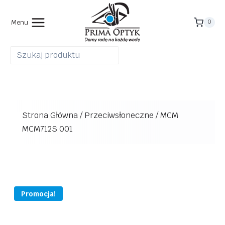
Przejdź
do
Menu
0
treści
Strona Główna
/
Przeciwsłoneczne
/
MCM
MCM712S 001
Promocja!