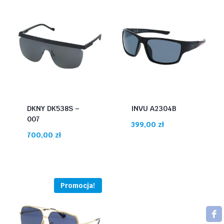
DKNY DK538S –
INVU A2304B
007
399,00
zł
700,00
zł
Promocja!