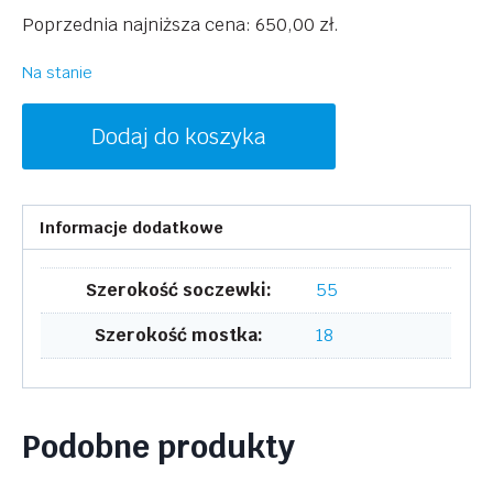
cena
cena
Poprzednia najniższa cena:
650,00
zł
.
wynosiła:
wynosi:
1300,00 zł.
650,00 zł.
Na stanie
ilość
Dodaj do koszyka
MCM
MCM712S
001
Informacje dodatkowe
Szerokość soczewki:
55
Szerokość mostka:
18
Podobne produkty