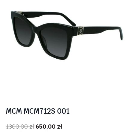
MCM MCM712S 001
Pierwotna
Aktualna
1300,00
zł
650,00
zł