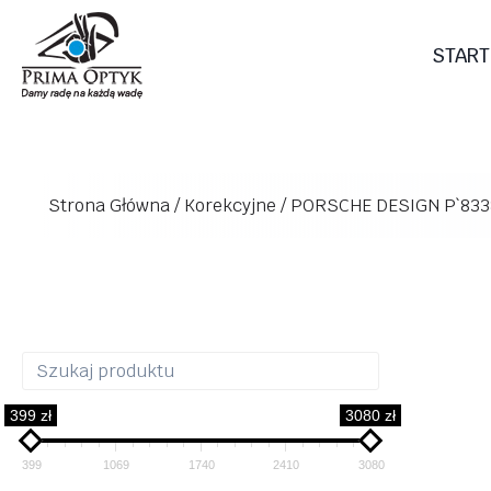
Przejdź
do
START
treści
Strona Główna
/
Korekcyjne
/
PORSCHE DESIGN P`833
399 zł
3080 zł
399
1069
1740
2410
3080