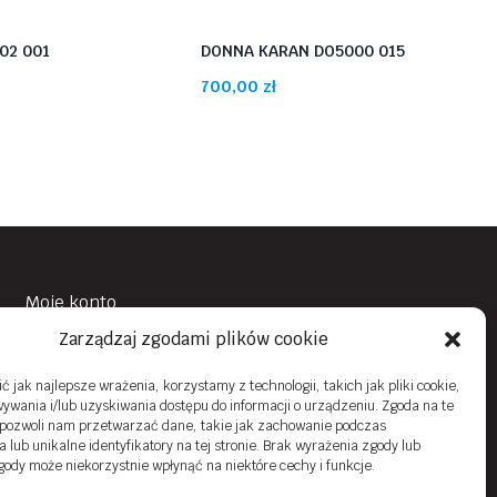
02 001
DONNA KARAN DO5000 015
700,00
zł
Moje konto
Zarządzaj zgodami plików cookie
Obowiązek Informacyjny
Polityka prywatności
 jak najlepsze wrażenia, korzystamy z technologii, takich jak pliki cookie,
ywania i/lub uzyskiwania dostępu do informacji o urządzeniu. Zgoda na te
Zwroty i reklamacje
 pozwoli nam przetwarzać dane, takie jak zachowanie podczas
 lub unikalne identyfikatory na tej stronie. Brak wyrażenia zgody lub
Regulamin sklepu online
gody może niekorzystnie wpłynąć na niektóre cechy i funkcje.