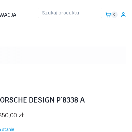
WACJA
0
ORSCHE DESIGN P`8338 A
850,00
zł
 stanie