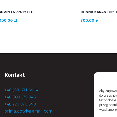
ANVIN LNV2612 001
DONNA KARAN DO50
000,00
zł
700,00
zł
Kontakt
+48 (58) 711 66 14
Aby zapewnić
do przechow
+48 508 175 345
technologie
+48 720 870 590
przeglądania
wycofanie z
prima.optyk@gmail.com