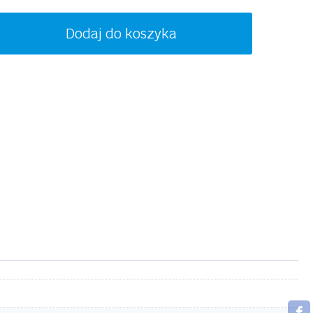
ość
Dodaj do koszyka
ORSCHE
ESIGN
`8338