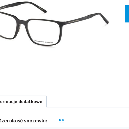
il
P
D
P
A
formacje dodatkowe
Szerokość soczewki:
55