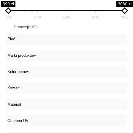
399 zł
3080 zł
399
1069
1740
2410
3080
Promocja
(62)