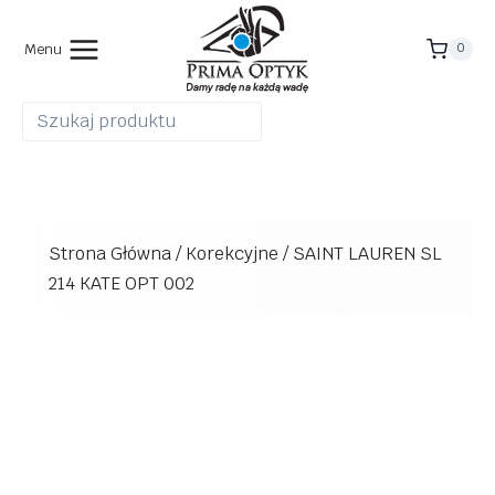
Przejdź
do
Menu
0
treści
Strona Główna
/
Korekcyjne
/
SAINT LAUREN SL
214 KATE OPT 002