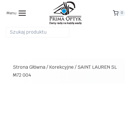
Przejdź
do
Menu
0
treści
Strona Główna
/
Korekcyjne
/
SAINT LAUREN SL
M72 004