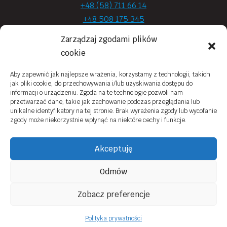
+48 (58) 711 66 14
+48 508 175 345
+48 720 870 590
Zarządzaj zgodami plików
prima.optyk@gmail.com
cookie
Aby zapewnić jak najlepsze wrażenia, korzystamy z technologii, takich
jak pliki cookie, do przechowywania i/lub uzyskiwania dostępu do
Moje konto
informacji o urządzeniu. Zgoda na te technologie pozwoli nam
przetwarzać dane, takie jak zachowanie podczas przeglądania lub
Obowiązek Informacyjny
unikalne identyfikatory na tej stronie. Brak wyrażenia zgody lub wycofanie
zgody może niekorzystnie wpłynąć na niektóre cechy i funkcje.
Polityka prywatności
Zwroty i reklamacje
Akceptuję
Regulamin sklepu online
Odmów
Kontakt
Zobacz preferencje
© 2026 Prima Optyk Wykonanie
Tassel
Polityka prywatności