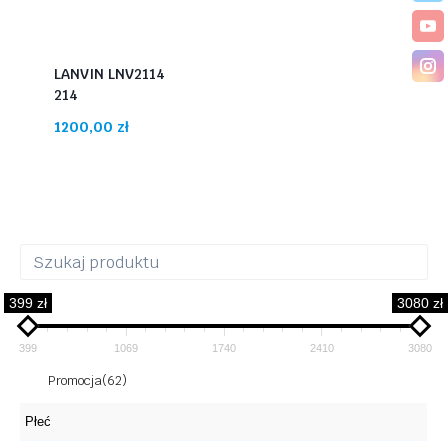
LANVIN LNV2114
214
1200,00
zł
399 zł
3080 zł
399
1069
1740
2410
3080
Promocja
(62)